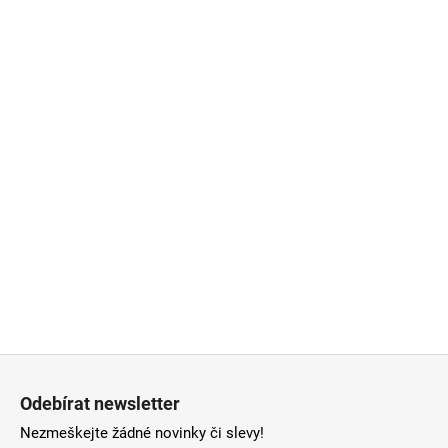
Z
á
Odebírat newsletter
p
Nezmeškejte žádné novinky či slevy!
a