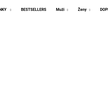
INKY
BESTSELLERS
Muži
Ženy
DOP
Co potřebujete najít?
HLEDAT
Doporučujeme