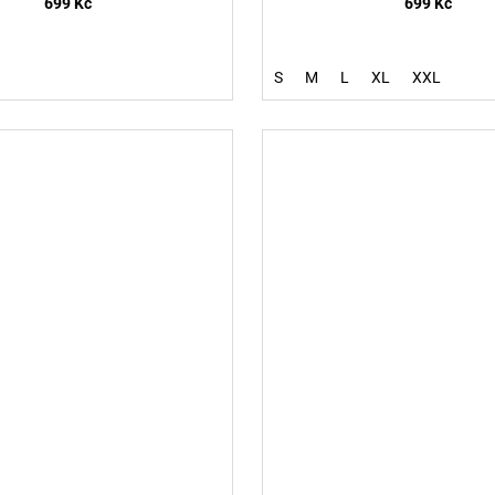
699 Kč
699 Kč
S
M
L
XL
XXL