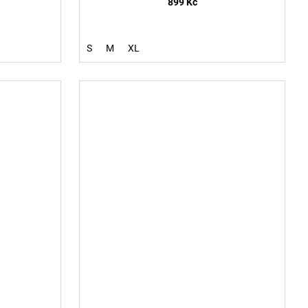
899 Kč
S
M
XL