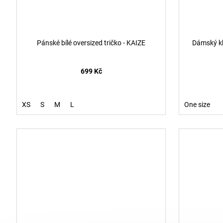
Pánské bílé oversized tričko - KAIZE
Dámský kh
699 Kč
XS
S
M
L
One size