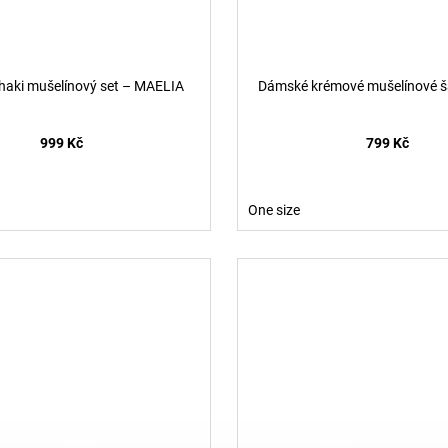
aki mušelínový set – MAELIA
Dámské krémové mušelínové ša
999 Kč
799 Kč
One size