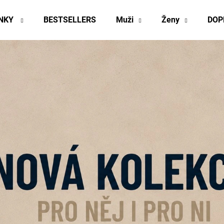
INKY
BESTSELLERS
Muži
Ženy
DOP
Co potřebujete najít?
HLEDAT
Doporučujeme