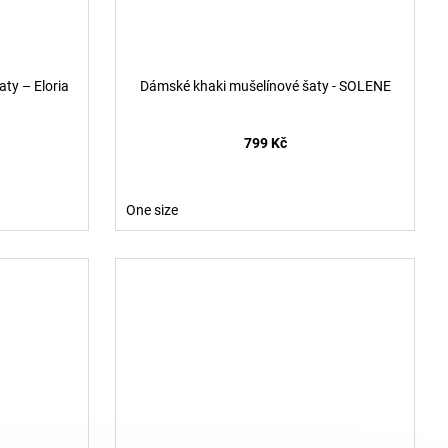
ty – Eloria
Dámské khaki mušelínové šaty - SOLENE
799 Kč
One size