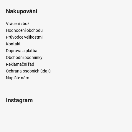
č
u
Nakupování
j
e
Vrácení zboží
m
Hodnocení obchodu
e
Průvodce velikostmi
Kontakt
Doprava a platba
Obchodní podmínky
Reklamační řád
Ochrana osobních údajů
Napište nám
Instagram