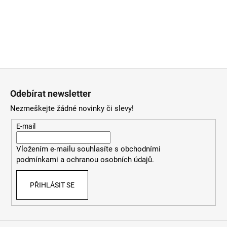
a
j
í
t
?
Z
á
Odebírat newsletter
p
Nezmeškejte žádné novinky či slevy!
a
HLEDAT
t
E-mail
í
Vložením e-mailu souhlasíte
s
obchodními
podmínkami
a
ochranou osobních údajů
.
D
o
p
PŘIHLÁSIT SE
o
r
u