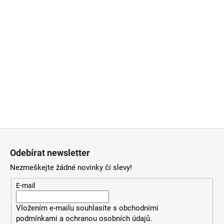
Z
á
Odebírat newsletter
p
Nezmeškejte žádné novinky či slevy!
a
t
E-mail
í
Vložením e-mailu souhlasíte
s
obchodními
podmínkami
a
ochranou osobních údajů
.