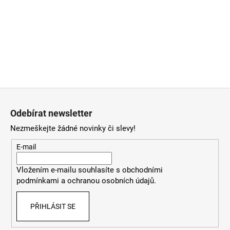
Z
á
Odebírat newsletter
p
Nezmeškejte žádné novinky či slevy!
a
t
E-mail
í
Vložením e-mailu souhlasíte
s
obchodními
podmínkami
a
ochranou osobních údajů
.
PŘIHLÁSIT SE