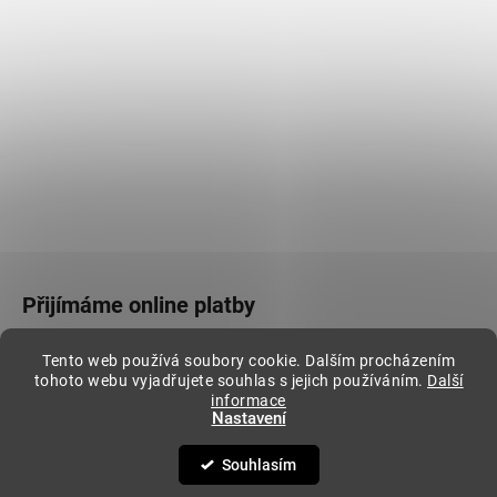
Přijímáme online platby
Tento web používá soubory cookie. Dalším procházením
tohoto webu vyjadřujete souhlas s jejich používáním.
Další
informace
Nastavení
Vytvořil Shoptet
Copyright 2026
Stylovej
. Všechna práva vyhrazena.
Souhlasím