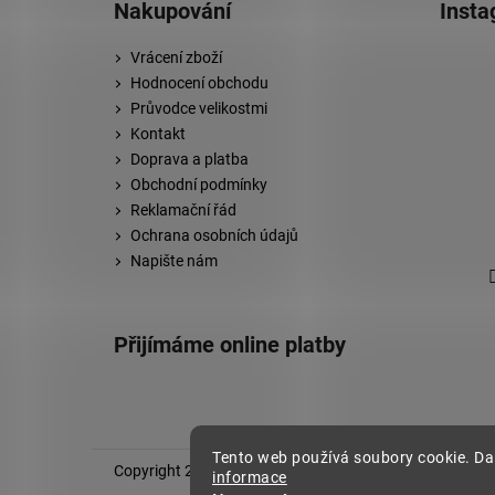
Nakupování
Inst
Vrácení zboží
Hodnocení obchodu
Průvodce velikostmi
Kontakt
Doprava a platba
Obchodní podmínky
Reklamační řád
Ochrana osobních údajů
Napište nám
Přijímáme online platby
Tento web používá soubory cookie. Da
Copyright 2026
Stylovej
. Všechna práva vyhrazena.
informace