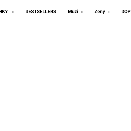
INKY
BESTSELLERS
Muži
Ženy
DOP
Co potřebujete najít?
HLEDAT
Doporučujeme