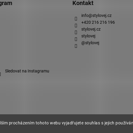
agram
Kontakt
info
@
stylovej.cz
+420 216 216 196
stylovej.cz
stylovej
@stylovej
Sledovat na Instagramu
lším procházením tohoto webu vyjadřujete souhlas s jejich používá