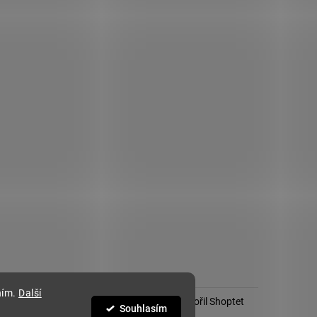
ním.
Další
Vytvořil Shoptet
Souhlasím