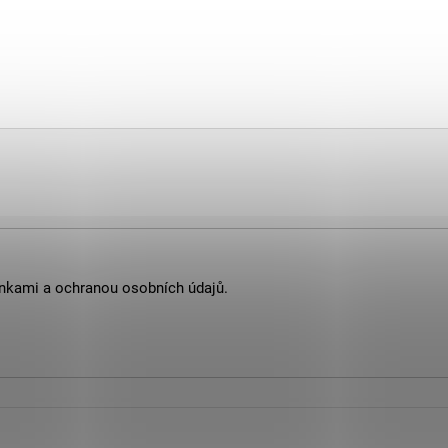
nkami
a
ochranou osobních údajů
.