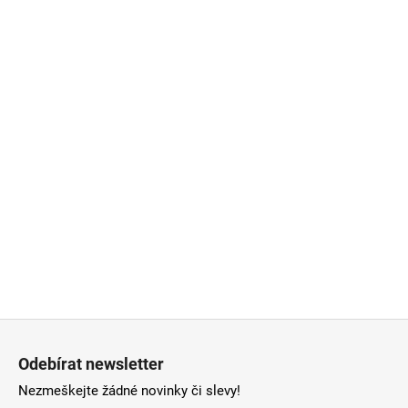
Z
á
Odebírat newsletter
p
Nezmeškejte žádné novinky či slevy!
a