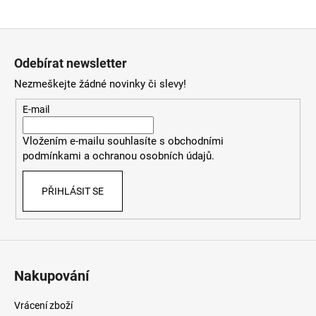
Z
á
Odebírat newsletter
p
Nezmeškejte žádné novinky či slevy!
a
t
E-mail
í
Vložením e-mailu souhlasíte
s
obchodními
podmínkami
a
ochranou osobních údajů
.
PŘIHLÁSIT SE
Nakupování
Vrácení zboží