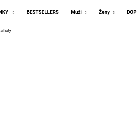
INKY
BESTSELLERS
Muži
Ženy
DOP
alhoty
Co potřebujete najít?
HLEDAT
Doporučujeme