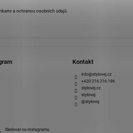
nkami
a
ochranou osobních údajů
.
agram
Kontakt
info
@
stylovej.cz
+420 216 216 196
stylovej.cz
stylovej
@stylovej
Sledovat na Instagramu