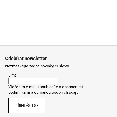
Z
á
Odebírat newsletter
p
Nezmeškejte žádné novinky či slevy!
a
t
E-mail
í
Vložením e-mailu souhlasíte
s
obchodními
podmínkami
a
ochranou osobních údajů
.
PŘIHLÁSIT SE