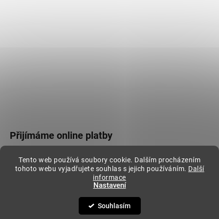
Přijímáme online platby
Tento web používá soubory cookie. Dalším procházením
tohoto webu vyjadřujete souhlas s jejich používáním.
Další
informace
Nastavení
Vytvořil Shoptet
Copyright 2026
Stylovej
. Všechna práva vyhrazena.
Souhlasím