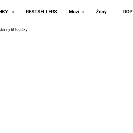
INKY
BESTSELLERS
Muži
Ženy
DOP
inny fit tepláky
Co potřebujete najít?
HLEDAT
Doporučujeme