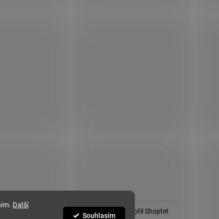
ním.
Další
Vytvořil Shoptet
Souhlasím