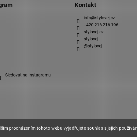
agram
Kontakt
info
@
stylovej.cz
+420 216 216 196
stylovej.cz
stylovej
@stylovej
Sledovat na Instagramu
lším procházením tohoto webu vyjadřujete souhlas s jejich používá