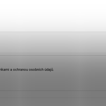
nkami
a
ochranou osobních údajů
.