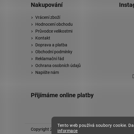
Nakupování
Inst
Vrácení zboží
Hodnocení obchodu
Průvodce velikostmi
Kontakt
Doprava a platba
Obchodní podmínky
Reklamační řád
Ochrana osobních údajů
Napište nám
Přijímáme online platby
Tento web používá soubory cookie. Da
Copyright 2026
Stylovej
. Všechna práva vyhrazena.
informace