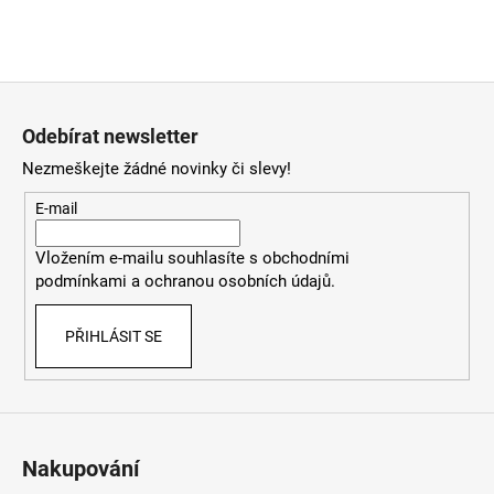
a
j
í
Z
t
á
Odebírat newsletter
?
p
Nezmeškejte žádné novinky či slevy!
a
t
E-mail
í
HLEDAT
Vložením e-mailu souhlasíte
s
obchodními
podmínkami
a
ochranou osobních údajů
.
PŘIHLÁSIT SE
D
o
p
o
r
Nakupování
u