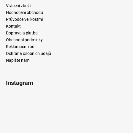
č
Vrácení zboží
u
Hodnocení obchodu
j
Průvodce velikostmi
e
m
Kontakt
e
Doprava a platba
Obchodní podmínky
Reklamační řád
Ochrana osobních údajů
Napište nám
Instagram