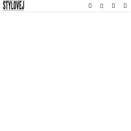
K
Přejít
Hledat
Nákup
M
Přihlášení
na
o
obsah
Zpět
Zpět
košík
š
í
C
k
o
p
o
t
ř
e
b
u
j
e
t
e
n