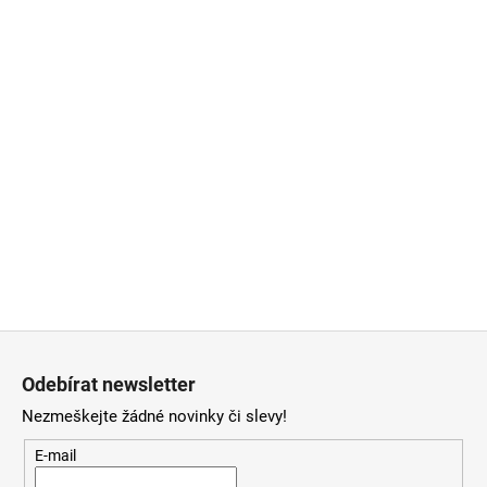
Z
á
Odebírat newsletter
p
Nezmeškejte žádné novinky či slevy!
a
t
E-mail
í