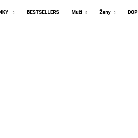
INKY
BESTSELLERS
Muži
Ženy
DOP
Co potřebujete najít?
HLEDAT
Doporučujeme