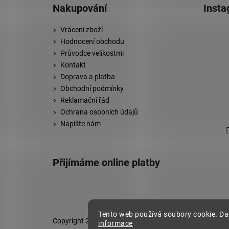
Nakupování
Inst
Vrácení zboží
Hodnocení obchodu
Průvodce velikostmi
Kontakt
Doprava a platba
Obchodní podmínky
Reklamační řád
Ochrana osobních údajů
Napište nám
Přijímáme online platby
Tento web používá soubory cookie. Da
Copyright 2026
Stylovej
. Všechna práva vyhrazena.
informace