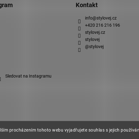
agram
Kontakt
info
@
stylovej.cz
+420 216 216 196
stylovej.cz
stylovej
@stylovej
Sledovat na Instagramu
lším procházením tohoto webu vyjadřujete souhlas s jejich používá