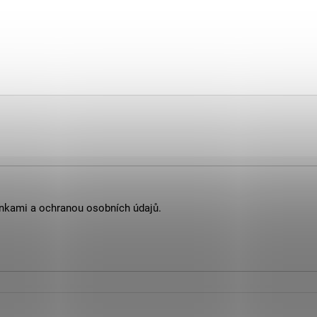
nkami
a
ochranou osobních údajů
.