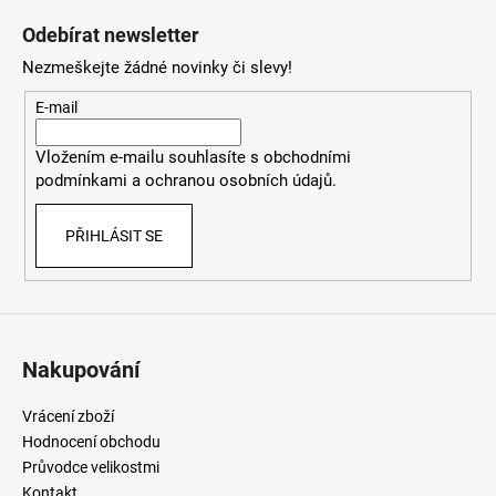
á
Odebírat newsletter
p
Nezmeškejte žádné novinky či slevy!
a
t
E-mail
í
Vložením e-mailu souhlasíte
s
obchodními
podmínkami
a
ochranou osobních údajů
.
PŘIHLÁSIT SE
Nakupování
Vrácení zboží
Hodnocení obchodu
Průvodce velikostmi
Kontakt