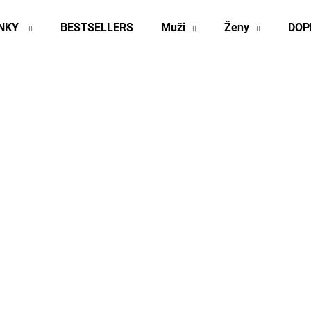
INKY
BESTSELLERS
Muži
Ženy
DOP
Co potřebujete najít?
HLEDAT
Doporučujeme