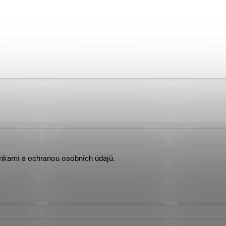
nkami
a
ochranou osobních údajů
.