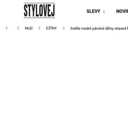
K
Přejít
na
o
SLEVY
NOV
obsah
Zpět
Zpět
š
do
do
í
Domů
Muži
DŽÍNY
Světle modré pánské džíny relaxed 
obchodu
obchodu
k