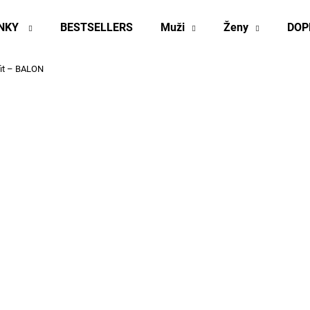
INKY
BESTSELLERS
Muži
Ženy
DOP
fit – BALON
Co potřebujete najít?
HLEDAT
Doporučujeme