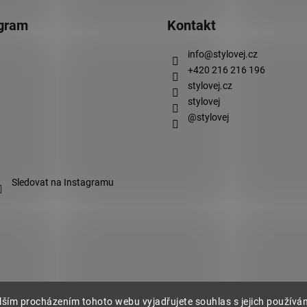
agram
Kontakt
info
@
stylovej.cz
+420 216 216 196
stylovej.cz
stylovej
@stylovej
Sledovat na Instagramu
lším procházením tohoto webu vyjadřujete souhlas s jejich používá