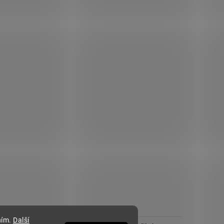
ním.
Další