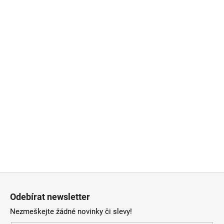
Z
á
Odebírat newsletter
p
Nezmeškejte žádné novinky či slevy!
a