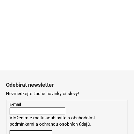
Z
á
Odebírat newsletter
p
Nezmeškejte žádné novinky či slevy!
a
t
E-mail
í
Vložením e-mailu souhlasíte
s
obchodními
podmínkami
a
ochranou osobních údajů
.