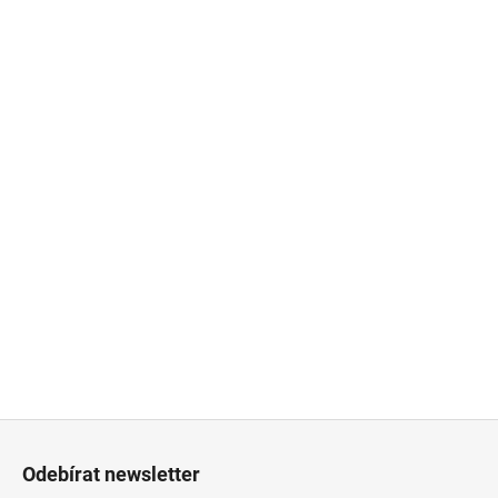
Z
á
Odebírat newsletter
p