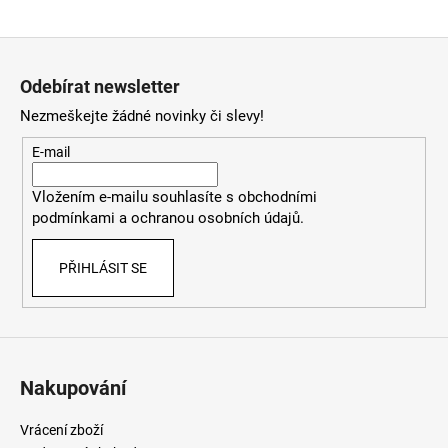
a
Z
j
á
í
Odebírat newsletter
p
t
Nezmeškejte žádné novinky či slevy!
a
?
t
E-mail
í
Vložením e-mailu souhlasíte
s
obchodními
podmínkami
a
ochranou osobních údajů
.
HLEDAT
PŘIHLÁSIT SE
D
o
p
o
Nakupování
r
u
Vrácení zboží