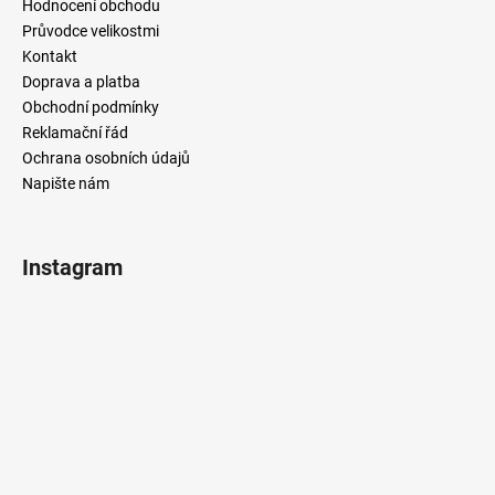
č
Hodnocení obchodu
u
Průvodce velikostmi
j
Kontakt
e
Doprava a platba
m
Obchodní podmínky
e
Reklamační řád
Ochrana osobních údajů
Napište nám
Instagram