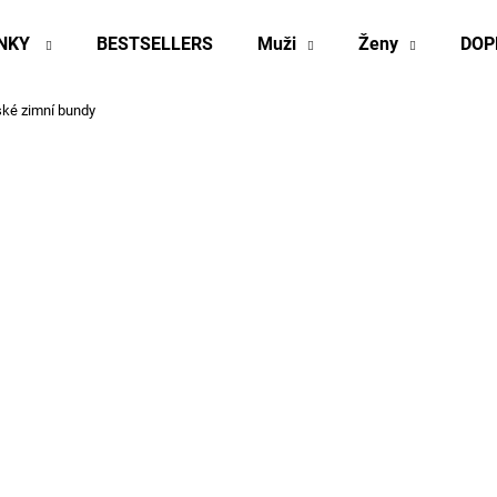
INKY
BESTSELLERS
Muži
Ženy
DOP
ké zimní bundy
Co potřebujete najít?
HLEDAT
Doporučujeme