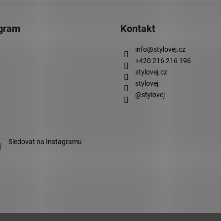
agram
Kontakt
info
@
stylovej.cz
+420 216 216 196
stylovej.cz
stylovej
@stylovej
Sledovat na Instagramu