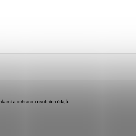
nkami
a
ochranou osobních údajů
.