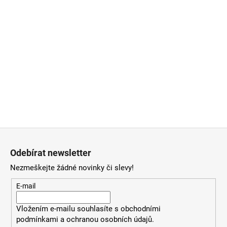
Z
á
Odebírat newsletter
p
Nezmeškejte žádné novinky či slevy!
a
t
E-mail
í
Vložením e-mailu souhlasíte
s
obchodními
podmínkami
a
ochranou osobních údajů
.