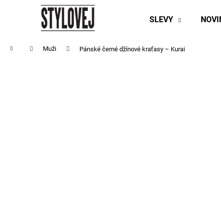
K
Přejít
na
o
SLEVY
NOV
obsah
Zpět
Zpět
š
do
do
í
Domů
Muži
Pánské černé džínové kraťasy – Kurai
obchodu
obchodu
k