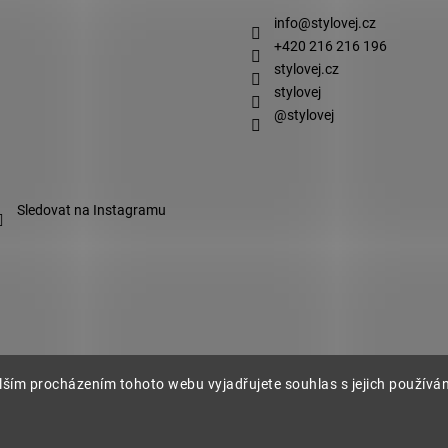
info
@
stylovej.cz
+420 216 216 196
stylovej.cz
stylovej
@stylovej
Sledovat na Instagramu
lším procházením tohoto webu vyjadřujete souhlas s jejich používá