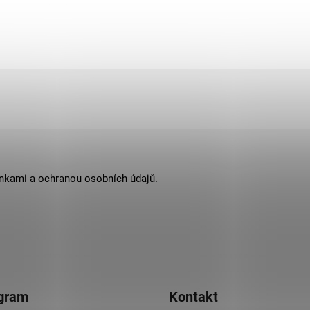
nkami
a
ochranou osobních údajů
.
agram
Kontakt