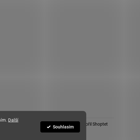
ním.
Další
Vytvořil Shoptet
Souhlasím