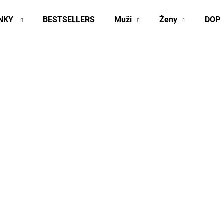
INKY
BESTSELLERS
Muži
Ženy
DOP
Co potřebujete najít?
HLEDAT
Doporučujeme