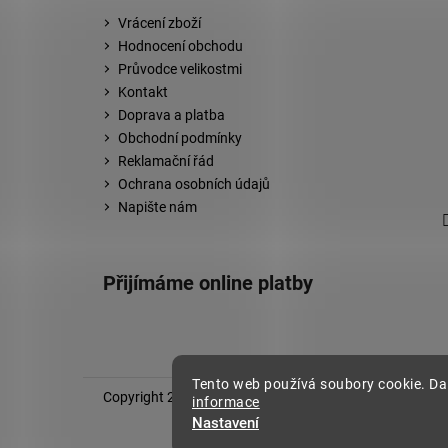
Vrácení zboží
Hodnocení obchodu
Průvodce velikostmi
Kontakt
Doprava a platba
Obchodní podmínky
Reklamační řád
Ochrana osobních údajů
Napište nám
Přijímáme online platby
Tento web používá soubory cookie. Da
Copyright 2026
Stylovej
. Všechna práva vyhrazena.
informace
Nastavení