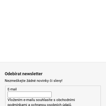
Z
á
Odebírat newsletter
p
Nezmeškejte žádné novinky či slevy!
a
t
E-mail
í
Vložením e-mailu souhlasíte
s
obchodními
podmínkami
a
ochranou osobních údajů
.