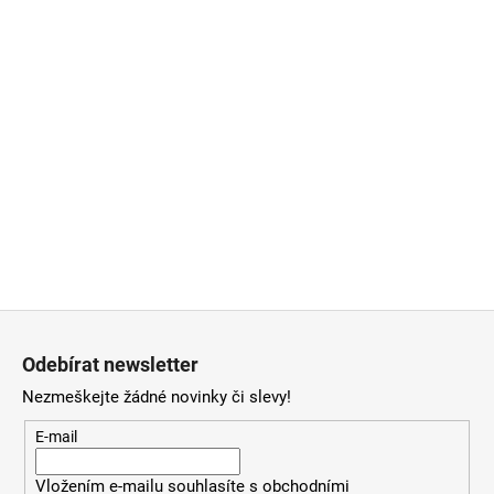
Z
á
Odebírat newsletter
p
Nezmeškejte žádné novinky či slevy!
a
t
E-mail
í
Vložením e-mailu souhlasíte
s
obchodními