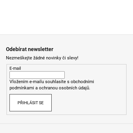
a
j
í
t
Z
?
á
Odebírat newsletter
p
Nezmeškejte žádné novinky či slevy!
a
t
E-mail
HLEDAT
í
Vložením e-mailu souhlasíte
s
obchodními
podmínkami
a
ochranou osobních údajů
.
D
o
PŘIHLÁSIT SE
p
o
r
u