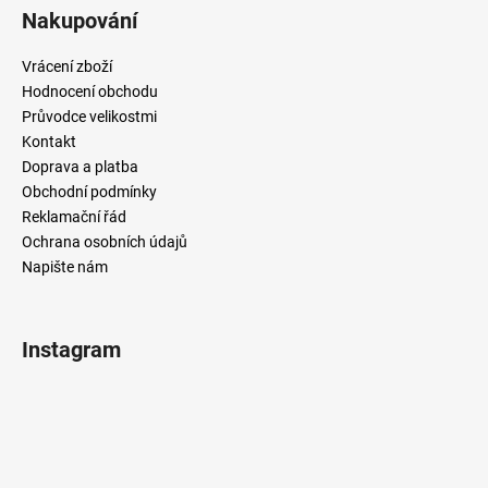
č
Nakupování
u
j
Vrácení zboží
e
Hodnocení obchodu
m
Průvodce velikostmi
e
Kontakt
Doprava a platba
Obchodní podmínky
Reklamační řád
Ochrana osobních údajů
Napište nám
Instagram