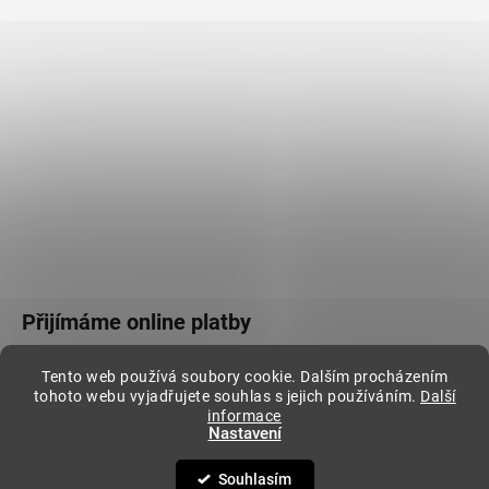
Přijímáme online platby
Tento web používá soubory cookie. Dalším procházením
tohoto webu vyjadřujete souhlas s jejich používáním.
Další
informace
Nastavení
Vytvořil Shoptet
Copyright 2026
Stylovej
. Všechna práva vyhrazena.
Souhlasím