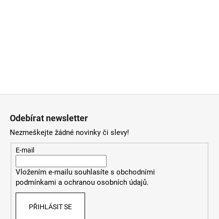
Z
á
Odebírat newsletter
p
Nezmeškejte žádné novinky či slevy!
a
t
E-mail
í
Vložením e-mailu souhlasíte
s
obchodními
podmínkami
a
ochranou osobních údajů
.
PŘIHLÁSIT SE