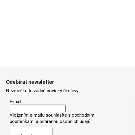
Z
á
Odebírat newsletter
p
Nezmeškejte žádné novinky či slevy!
a
t
E-mail
í
Vložením e-mailu souhlasíte
s
obchodními
podmínkami
a
ochranou osobních údajů
.