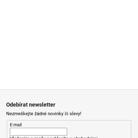
Z
á
Odebírat newsletter
p
Nezmeškejte žádné novinky či slevy!
a
t
E-mail
í