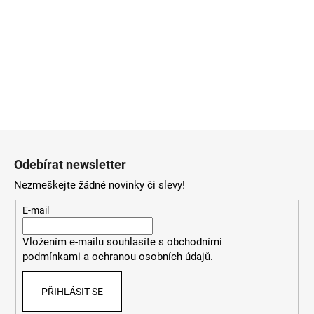
Z
á
Odebírat newsletter
p
Nezmeškejte žádné novinky či slevy!
a
t
E-mail
í
Vložením e-mailu souhlasíte
s
obchodními
podmínkami
a
ochranou osobních údajů
.
PŘIHLÁSIT SE