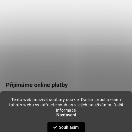
Přijímáme online platby
Tento web používá soubory cookie. Dalším procházením
tohoto webu vyjadřujete souhlas s jejich používáním.
Další
informace
Nastavení
Vytvořil Shoptet
Copyright 2026
Stylovej
. Všechna práva vyhrazena.
Souhlasím