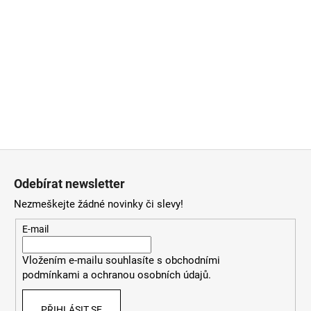
Z
á
Odebírat newsletter
p
Nezmeškejte žádné novinky či slevy!
a
t
E-mail
í
Vložením e-mailu souhlasíte
s
obchodními
podmínkami
a
ochranou osobních údajů
.
PŘIHLÁSIT SE