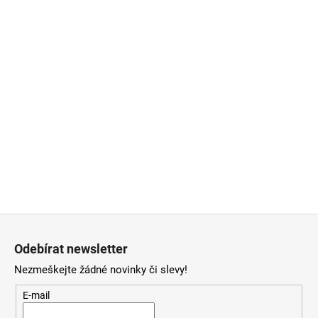
Z
á
Odebírat newsletter
p
Nezmeškejte žádné novinky či slevy!
a
t
E-mail
í