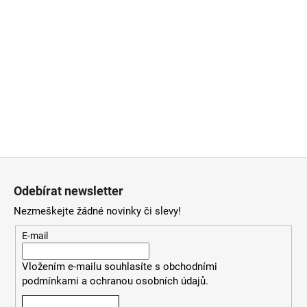
Z
á
Odebírat newsletter
p
Nezmeškejte žádné novinky či slevy!
a
t
E-mail
í
Vložením e-mailu souhlasíte
s
obchodními
podmínkami
a
ochranou osobních údajů
.