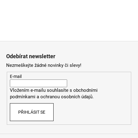
Z
á
Odebírat newsletter
p
Nezmeškejte žádné novinky či slevy!
a
t
E-mail
í
Vložením e-mailu souhlasíte
s
obchodními
podmínkami
a
ochranou osobních údajů
.
PŘIHLÁSIT SE