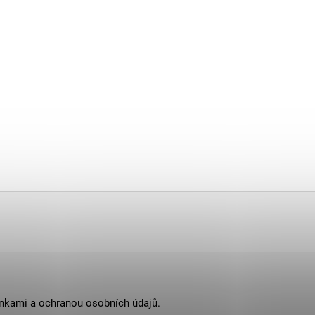
nkami
a
ochranou osobních údajů
.