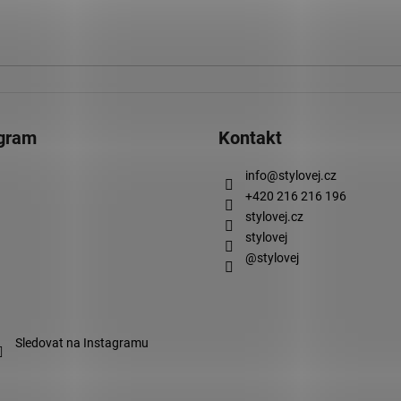
agram
Kontakt
info
@
stylovej.cz
+420 216 216 196
stylovej.cz
stylovej
@stylovej
Sledovat na Instagramu