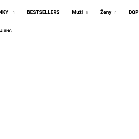
INKY
BESTSELLERS
Muži
Ženy
DOP
 HAUING
Co potřebujete najít?
HLEDAT
Doporučujeme