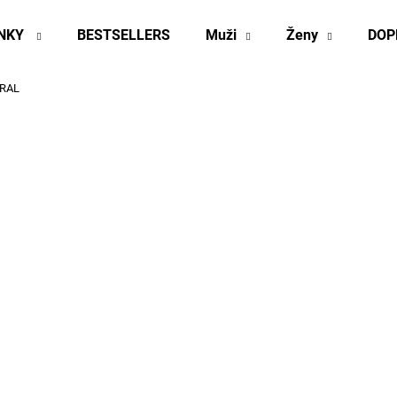
INKY
BESTSELLERS
Muži
Ženy
DOP
TRAL
Co potřebujete najít?
HLEDAT
Doporučujeme