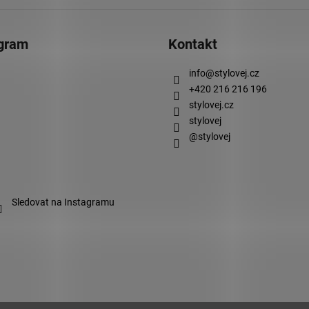
agram
Kontakt
info
@
stylovej.cz
+420 216 216 196
stylovej.cz
stylovej
@stylovej
Sledovat na Instagramu