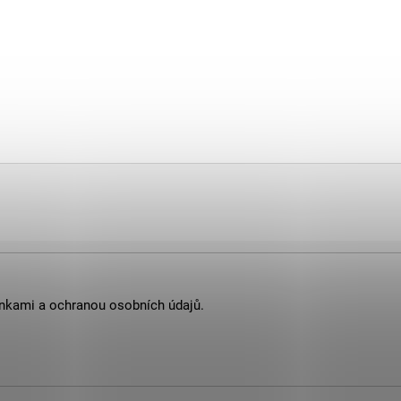
nkami
a
ochranou osobních údajů
.