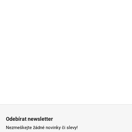
Z
á
Odebírat newsletter
p
Nezmeškejte žádné novinky či slevy!
a