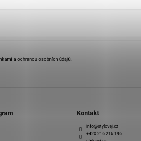
nkami
a
ochranou osobních údajů
.
agram
Kontakt
info
@
stylovej.cz
+420 216 216 196
stylovej.cz