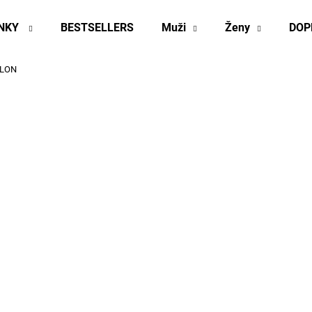
INKY
BESTSELLERS
Muži
Ženy
DOP
ALON
Co potřebujete najít?
HLEDAT
Doporučujeme