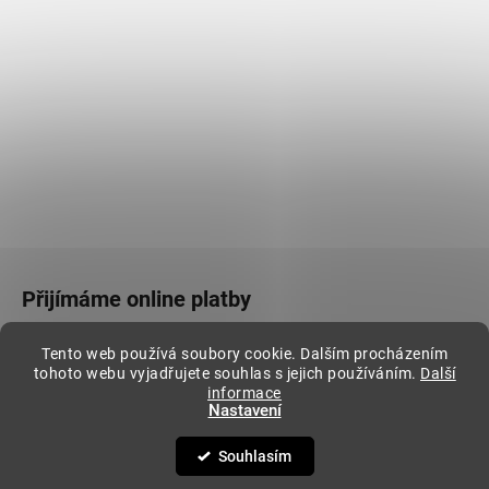
Přijímáme online platby
Tento web používá soubory cookie. Dalším procházením
tohoto webu vyjadřujete souhlas s jejich používáním.
Další
informace
Nastavení
Vytvořil Shoptet
Copyright 2026
Stylovej
. Všechna práva vyhrazena.
Souhlasím