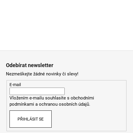
Z
á
Odebírat newsletter
p
Nezmeškejte žádné novinky či slevy!
a
t
E-mail
í
Vložením e-mailu souhlasíte
s
obchodními
podmínkami
a
ochranou osobních údajů
.
PŘIHLÁSIT SE