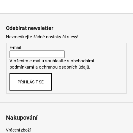
Z
á
Odebírat newsletter
p
Nezmeškejte žádné novinky či slevy!
a
t
E-mail
í
Vložením e-mailu souhlasíte
s
obchodními
podmínkami
a
ochranou osobních údajů
.
PŘIHLÁSIT SE
Nakupování
Vrácení zboží