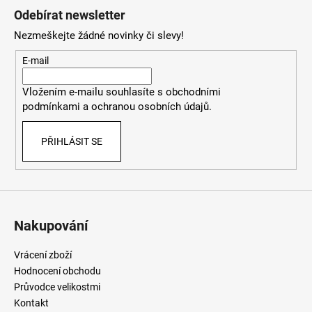
á
Odebírat newsletter
p
Nezmeškejte žádné novinky či slevy!
a
t
E-mail
í
Vložením e-mailu souhlasíte
s
obchodními
podmínkami
a
ochranou osobních údajů
.
PŘIHLÁSIT SE
Nakupování
Vrácení zboží
Hodnocení obchodu
Průvodce velikostmi
Kontakt