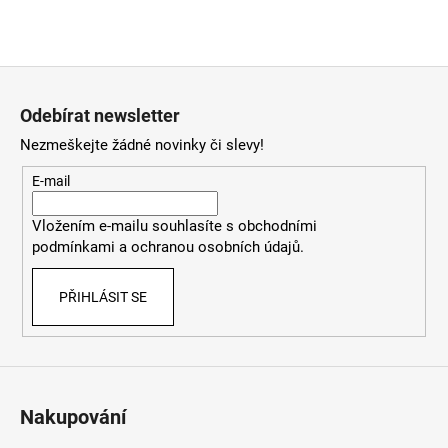
Z
á
Odebírat newsletter
p
Nezmeškejte žádné novinky či slevy!
a
t
E-mail
í
Vložením e-mailu souhlasíte
s
obchodními
podmínkami
a
ochranou osobních údajů
.
PŘIHLÁSIT SE
Nakupování