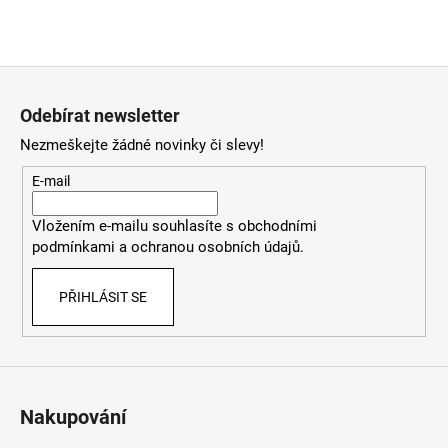
Z
á
Odebírat newsletter
p
Nezmeškejte žádné novinky či slevy!
a
t
E-mail
í
Vložením e-mailu souhlasíte
s
obchodními
podmínkami
a
ochranou osobních údajů
.
PŘIHLÁSIT SE
Nakupování