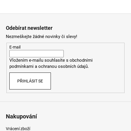
Z
á
Odebírat newsletter
p
Nezmeškejte žádné novinky či slevy!
a
t
E-mail
í
Vložením e-mailu souhlasíte
s
obchodními
podmínkami
a
ochranou osobních údajů
.
PŘIHLÁSIT SE
Nakupování
Vrácení zboží