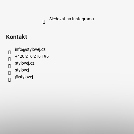
Sledovat na Instagramu
Kontakt
info
@
stylovej.cz
+420 216 216 196
stylovej.cz
stylovej
@stylovej