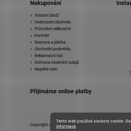
Nakupování
Inst
Vrácení zboží
Hodnocení obchodu
Průvodce velikostmi
Kontakt
Doprava a platba
Obchodní podmínky
Reklamační řád
Ochrana osobních údajů
Napište nám
Přijímáme online platby
Tento web používá soubory cookie. Da
Copyright 2026
Stylovej
. Všechna práva vyhrazena.
informace