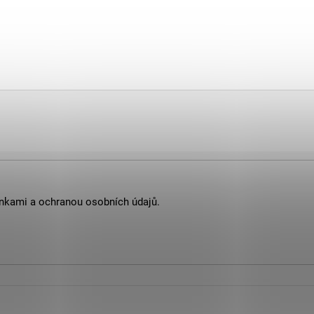
nkami
a
ochranou osobních údajů
.