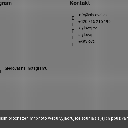
agram
Kontakt
info
@
stylovej.cz
+420 216 216 196
stylovej.cz
stylovej
@stylovej
Sledovat na Instagramu
lším procházením tohoto webu vyjadřujete souhlas s jejich používá