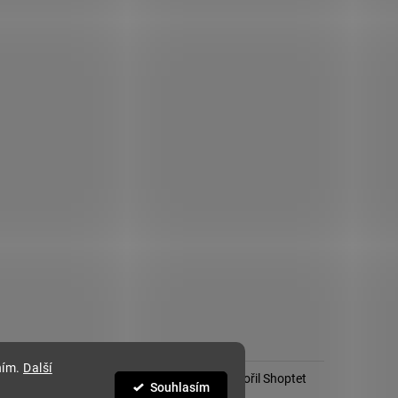
ním.
Další
Vytvořil Shoptet
Souhlasím