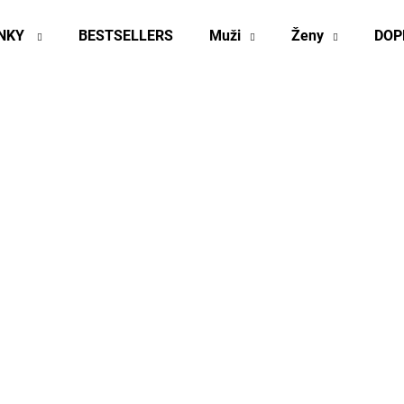
INKY
BESTSELLERS
Muži
Ženy
DOP
Co potřebujete najít?
HLEDAT
Doporučujeme