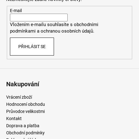
a
t
E-mail
í
Vložením e-mailu souhlasíte
s
obchodními
podmínkami
a
ochranou osobních údajů
.
PŘIHLÁSIT SE
Nakupování
Vrácení zboží
Hodnocení obchodu
Průvodce velikostmi
Kontakt
Doprava a platba
Obchodní podmínky