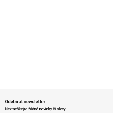
Z
á
Odebírat newsletter
p
Nezmeškejte žádné novinky či slevy!
a